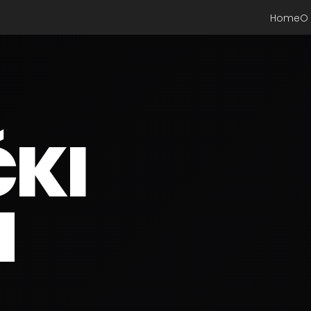
Home
O
ČKI
N