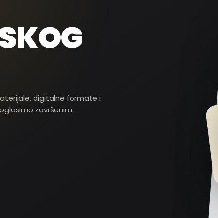
RSKOG
rijale, digitalne formate i
roglasimo završenim.