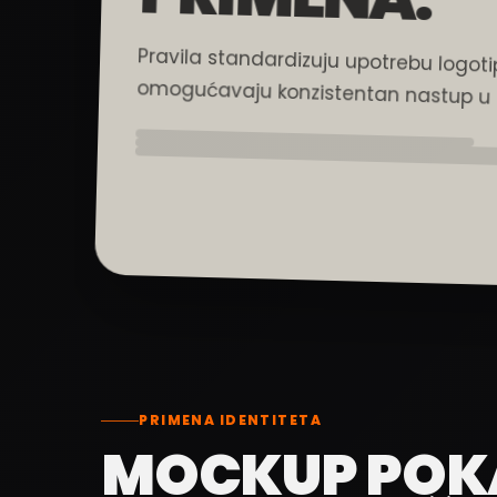
Pravila standardizuju upotrebu logotip
omogućavaju konzistentan nastup u 
PRIMENA IDENTITETA
MOCKUP POK