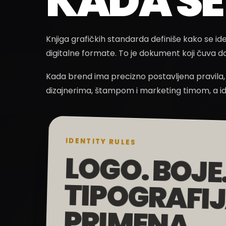
KADA SE
Knjiga grafičkih standarda definiše kako se ide
digitalne formate. To je dokument koji čuva d
Kada brend ima precizno postavljena pravila, sv
dizajnerima, štampom i marketing timom, a ide
IDENTITY RULES
LOGO. BOJE
TIPOGRAFIJA
PRIMENA.