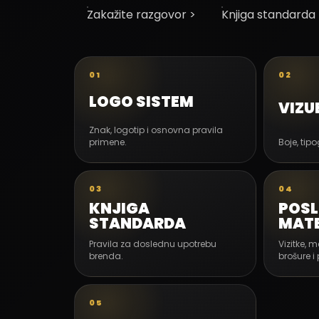
zakažite razgovor >
knjiga standarda
01
02
LOGO SISTEM
VIZU
Znak, logotip i osnovna pravila
primene.
Boje, tipog
03
04
KNJIGA
POSL
STANDARDA
MATE
Pravila za doslednu upotrebu
Vizitke, 
brenda.
brošure i
05