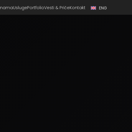
 nama
Usluge
Portfolio
Vesti & Priče
Kontakt
ENG