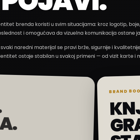
 POJAVI.
ntitet brenda koristi u svim situacijama: kroz logotip, boj
oslednost i omogućava da vizuelna komunikacija ostane jas
aki naredni materijal se pravi brže, sigurnije i kvalitetni
ntitet ostaje stabilan u svakoj primeni — od vizit karte
BRAND BO
.
.
KN
GR