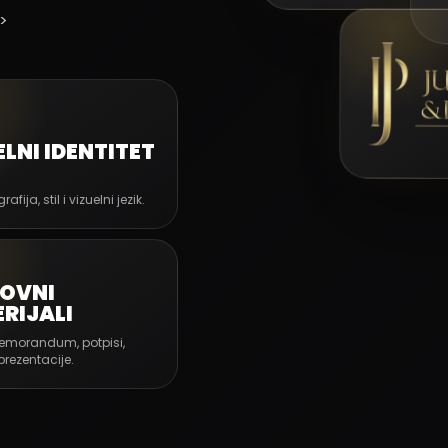
 >
ELNI IDENTITET
rafija, stil i vizuelni jezik.
OVNI
RIJALI
memorandum, potpisi,
 prezentacije.