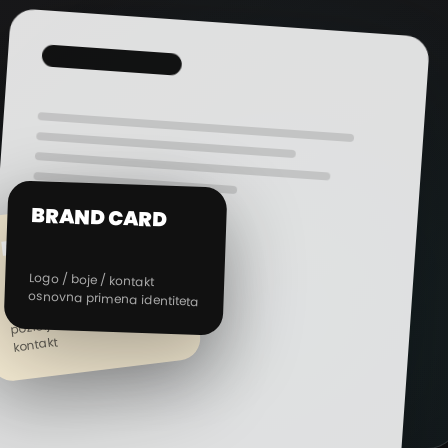
BRAND CARD
BUSINESS CARD
Logo / boje / kontakt
osnovna primena identiteta
Ime i prezime
pozicija
kontakt