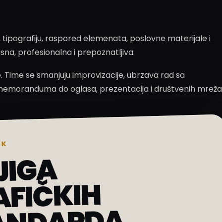
e, tipografiju, raspored elemenata, poslovne materijale i
na, profesionalna i prepoznatljiva.
je. Time se smanjuju improvizacije, ubrzava rad sa
 i memoranduma do oglasa, prezentacija i društvenih mreža
OK
JIGA
AFIČKIH