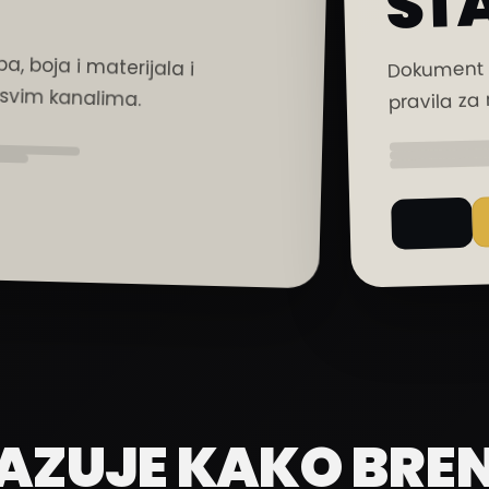
ST
a, boja i materijala i
Dokument k
svim kanalima.
pravila za
AZUJE KAKO BRE