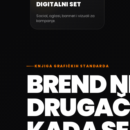
DIGITALNI SET
Social, oglasi, banneri i vizuali za
kampanje.
KNJIGA GRAFIČKIH STANDARDA
BREND N
DRUGAČI