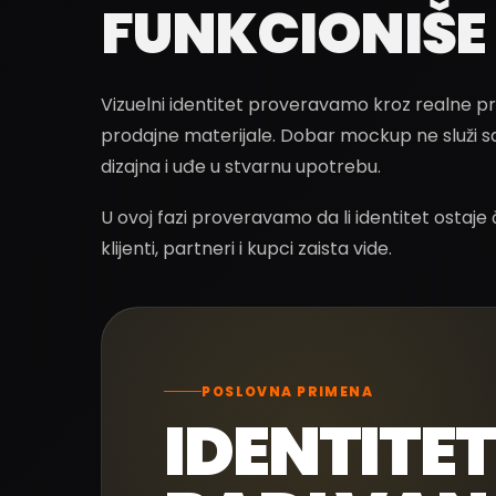
FUNKCIONIŠE 
Vizuelni identitet proveravamo kroz realne pr
prodajne materijale. Dobar mockup ne služi s
dizajna i uđe u stvarnu upotrebu.
U ovoj fazi proveravamo da li identitet ostaje 
klijenti, partneri i kupci zaista vide.
POSLOVNA PRIMENA
IDENTITE