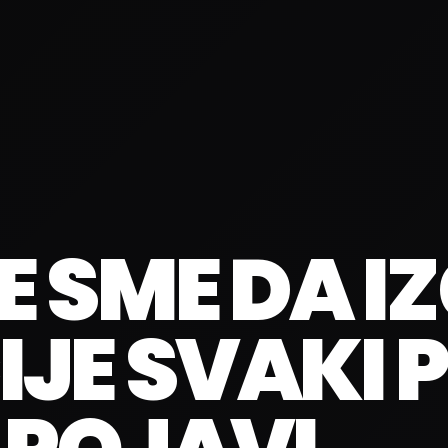
E SME DA I
JE SVAKI 