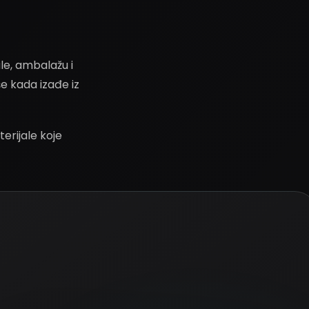
le, ambalažu i
e kada izađe iz
terijale koje