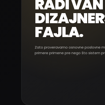
RADI VAN
DIZAJNE
FAJLA.
Zato proveravamo osnovne poslovne mate
primere primene pre nego što sistem p