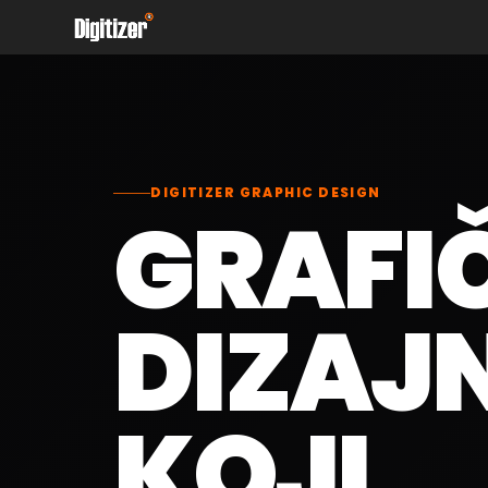
Skip
to
content
DIGITIZER GRAPHIC DESIGN
GRAFI
DIZAJ
KOJI