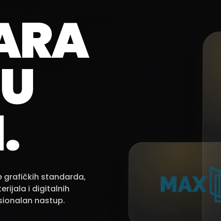
ARA
 U
.
ge grafičkih standarda,
ijala i digitalnih
sionalan nastup.