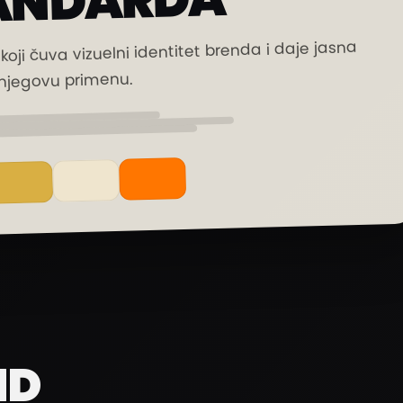
ANDARDA
oji čuva vizuelni identitet brenda i daje jasna
 njegovu primenu.
ND