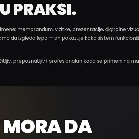
U PRAKSI.
imene: memorandum, vizitke, prezentacije, digitalne vizua
amo da izgleda lepo — on pokazuje kako sistem funkcioniš
čitljiv, prepoznatljiv i profesionalan kada se primeni na ma
T MORA DA