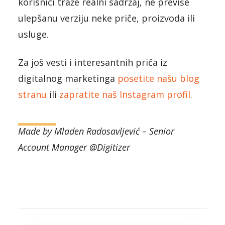
korisnici traže realni sadržaj, ne previše
ulepšanu verziju neke priče, proizvoda ili
usluge.
Za još vesti i interesantnih priča iz
digitalnog marketinga
posetite našu blog
stranu
ili
zapratite naš Instagram profil.
Made by
Mladen Radosavljević
– Senior
Account Manager @Digitizer