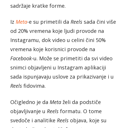
sadržaje kratke forme.
Iz
Meta
-e su primetili da
Reels
sada čini više
od 20% vremena koje ljudi provode na
Instagramu, dok video u celini čini 50%
vremena koje korisnici provode na
Facebook
-u. Može se primetiti da svi video
snimci objavljeni u Instagram aplikaciji
sada ispunjavaju uslove za prikazivanje i u
Reels
fidovima.
Očigledno je da
Meta
želi da podstiče
objavljivanje u
Reels
formatu. O tome
svedoče i analitike
Reels
objava, koje su