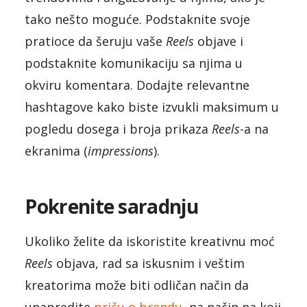
tako nešto moguće. Podstaknite svoje
pratioce da šeruju vaše
Reels
objave i
podstaknite komunikaciju sa njima u
okviru komentara. Dodajte relevantne
hashtagove kako biste izvukli maksimum u
pogledu dosega i broja prikaza
Reels
-a na
ekranima (
impressions
).
Pokrenite saradnju
Ukoliko želite da iskoristite kreativnu moć
Reels
objava, rad sa iskusnim i veštim
kreatorima može biti odličan način da
unapredite
priču o brendu
, na način na koji