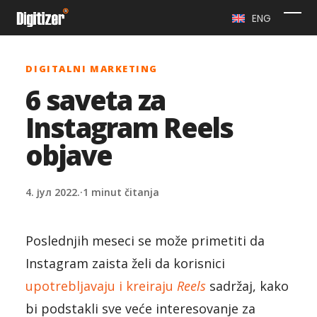
Skip
ENG
Ope
Clo
to
content
mob
mob
DIGITALNI MARKETING
me
me
6 saveta za
Instagram Reels
objave
4. јул 2022.
·
1 minut čitanja
Poslednjih meseci se može primetiti da
Instagram zaista želi da korisnici
upotrebljavaju i kreiraju
Reels
sadržaj, kako
bi podstakli sve veće interesovanje za