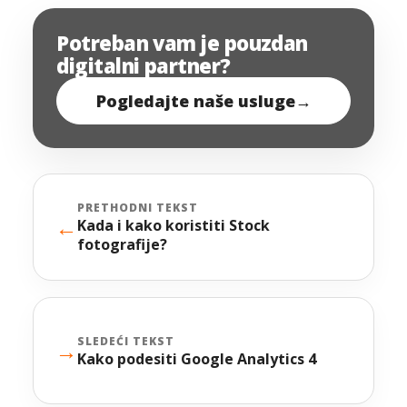
Potreban vam je pouzdan
digitalni partner?
Pogledajte naše usluge
→
PRETHODNI TEKST
←
Kada i kako koristiti Stock
fotografije?
SLEDEĆI TEKST
→
Kako podesiti Google Analytics 4