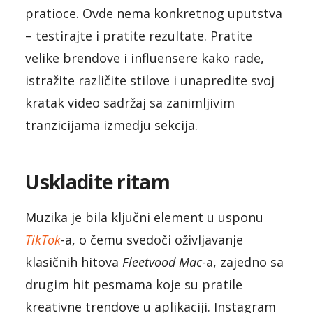
pratioce. Ovde nema konkretnog uputstva
– testirajte i pratite rezultate. Pratite
velike brendove i influensere kako rade,
istražite različite stilove i unapredite svoj
kratak video sadržaj sa zanimljivim
tranzicijama izmedju sekcija.
Uskladite ritam
Muzika je bila ključni element u usponu
TikTok
-a, o čemu svedoči oživljavanje
klasičnih hitova
Fleetvood Mac
-a, zajedno sa
drugim hit pesmama koje su pratile
kreativne trendove u aplikaciji. Instagram