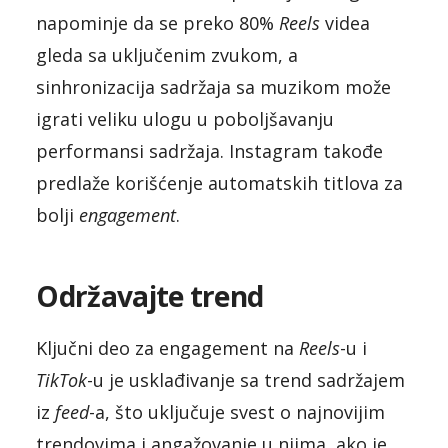
napominje da se preko 80%
Reels
videa
gleda sa uključenim zvukom, a
sinhronizacija sadržaja sa muzikom može
igrati veliku ulogu u poboljšavanju
performansi sadržaja. Instagram takođe
predlaže korišćenje automatskih titlova za
bolji
engagement
.
Održavajte trend
Ključni deo za engagement na
Reels
-u i
TikTok
-u je usklađivanje sa trend sadržajem
iz
feed
-a, što uključuje svest o najnovijim
trendovima i angažovanje u njima, ako je