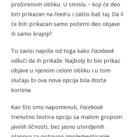
proširenom obliku. U smislu – koji će deo
biti prikazan na
Feed
-u i zašto baš taj. Da li
će biti prikazan samo početni deo objave
ili samo krajnji?
To zavisi najviše od toga kako
Facebook
odluči da ih prikaže. Najbolji bi bio prikaz
objave u njenom celom obliku i u tom
slučaju bi ova nova opcija bila dosta
korisna.
Kao što smo napomenuli,
Facebook
trenutno testira opciju sa malom grupom
javnih ličnosti, bez jasno utvrdjenih
planova za potpuno implementiranje.