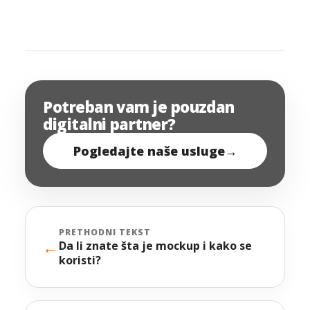
Potreban vam je pouzdan
digitalni partner?
Pogledajte naše usluge
→
PRETHODNI TEKST
←
Da li znate šta je mockup i kako se
koristi?