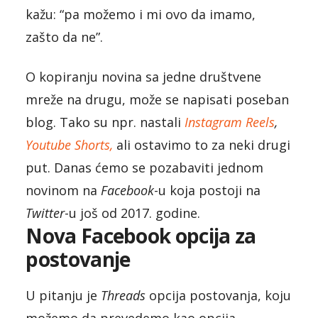
kažu: “pa možemo i mi ovo da imamo,
zašto da ne”.
O kopiranju novina sa jedne društvene
mreže na drugu, može se napisati poseban
blog. Tako su npr. nastali
Instagram Reels
,
Youtube Shorts,
ali ostavimo to za neki drugi
put. Danas ćemo se pozabaviti jednom
novinom na
Facebook
-u koja postoji na
Twitter
-u još od 2017. godine.
Nova Facebook opcija za
postovanje
U pitanju je
Threads
opcija postovanja, koju