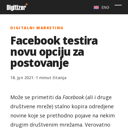
Skip
ENG
Ope
Clo
to
content
mob
mob
DIGITALNI MARKETING
me
me
Facebook testira
novu opciju za
postovanje
18. јул 2021.
·
1 minut čitanja
Može se primetiti da
Facebook
(ali i druge
društvene mreže) stalno kopira odredjene
novine koje se prethodno pojave na nekim
drugim društvenim mrežama. Verovatno