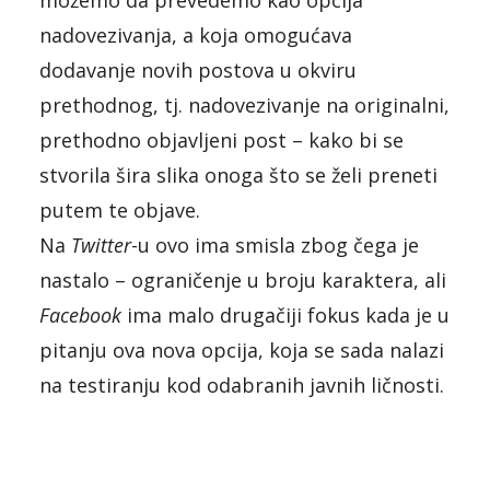
možemo da prevedemo kao opcija
nadovezivanja, a koja omogućava
dodavanje novih postova u okviru
prethodnog, tj. nadovezivanje na originalni,
prethodno objavljeni post – kako bi se
stvorila šira slika onoga što se želi preneti
putem te objave.
Na
Twitter
-u ovo ima smisla zbog čega je
nastalo – ograničenje u broju karaktera, ali
Facebook
ima malo drugačiji fokus kada je u
pitanju ova nova opcija, koja se sada nalazi
na testiranju kod odabranih javnih ličnosti.